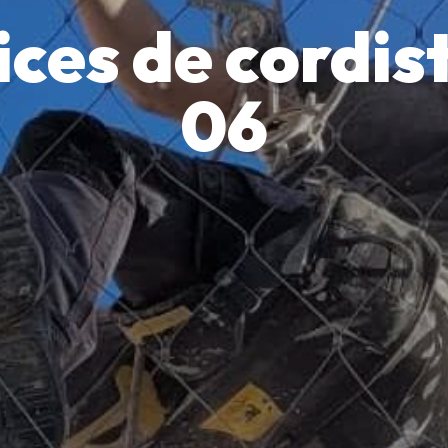
ces de cordis
06